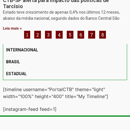
CTB-SP alerta para impacto das políticas de
Tarcísio
Estado teve crescimento de apenas 0,4% nos últimos 12 meses,
abaixo da média nacional, segundo dados do Banco Central São
Leia mais »
1
2
3
4
5
6
7
8
INTERNACIONAL
BRASIL
ESTADUAL
[timeline username="PortalCTB" theme="light"
width="100%" height="400" title="My Timeline"]
[instagram-feed feed=1]