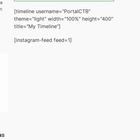
ta
m
[timeline username="PortalCTB"
theme="light" width="100%" height="400"
title="My Timeline"]
[instagram-feed feed=1]
as