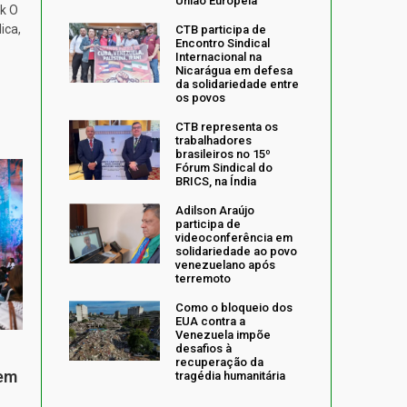
União Europeia
k O
ica,
CTB participa de
Encontro Sindical
Internacional na
Nicarágua em defesa
da solidariedade entre
os povos
CTB representa os
trabalhadores
brasileiros no 15º
Fórum Sindical do
BRICS, na Índia
Adilson Araújo
participa de
videoconferência em
solidariedade ao povo
venezuelano após
terremoto
Como o bloqueio dos
EUA contra a
Venezuela impõe
desafios à
recuperação da
 em
tragédia humanitária