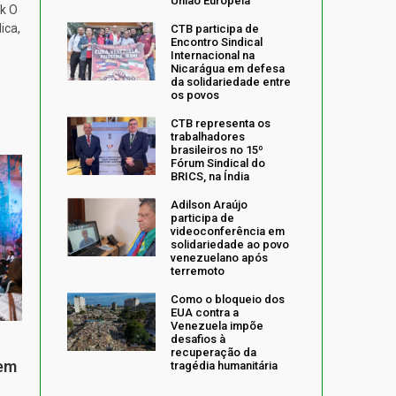
União Europeia
k O
ica,
CTB participa de
Encontro Sindical
Internacional na
Nicarágua em defesa
da solidariedade entre
os povos
CTB representa os
trabalhadores
brasileiros no 15º
Fórum Sindical do
BRICS, na Índia
Adilson Araújo
participa de
videoconferência em
solidariedade ao povo
venezuelano após
terremoto
Como o bloqueio dos
EUA contra a
Venezuela impõe
desafios à
recuperação da
 em
tragédia humanitária