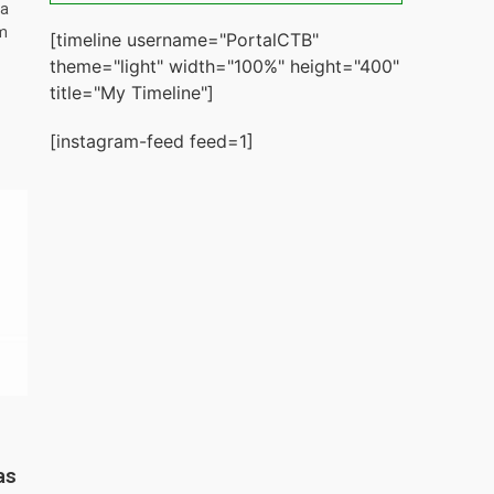
ta
m
[timeline username="PortalCTB"
theme="light" width="100%" height="400"
title="My Timeline"]
[instagram-feed feed=1]
as