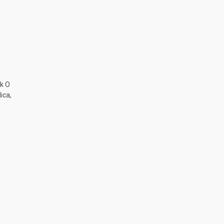
k O
ica,