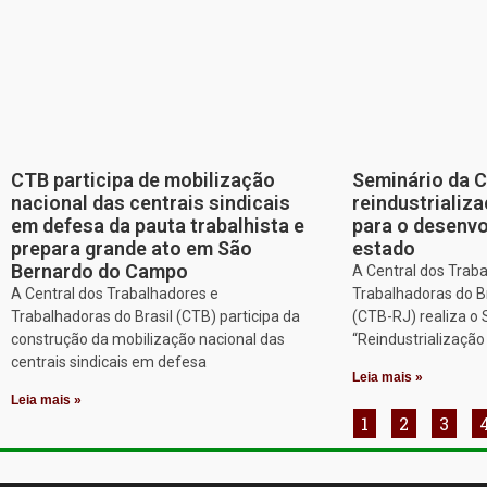
CTB participa de mobilização
Seminário da 
nacional das centrais sindicais
reindustriali
em defesa da pauta trabalhista e
para o desenv
prepara grande ato em São
estado
Bernardo do Campo
A Central dos Trab
A Central dos Trabalhadores e
Trabalhadoras do Br
Trabalhadoras do Brasil (CTB) participa da
(CTB-RJ) realiza o
construção da mobilização nacional das
“Reindustrializaçã
centrais sindicais em defesa
Leia mais »
Leia mais »
1
2
3