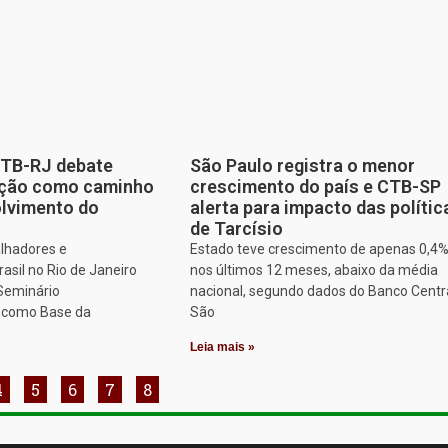
CTB-RJ debate
São Paulo registra o menor
zação como caminho
crescimento do país e CTB-SP
olvimento do
alerta para impacto das polític
de Tarcísio
alhadores e
Estado teve crescimento de apenas 0,4
asil no Rio de Janeiro
nos últimos 12 meses, abaixo da média
 Seminário
nacional, segundo dados do Banco Centr
o como Base da
São
Leia mais »
4
5
6
7
8