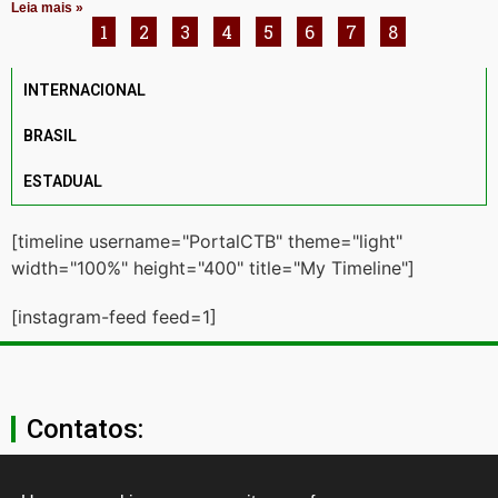
Leia mais »
1
2
3
4
5
6
7
8
INTERNACIONAL
BRASIL
ESTADUAL
[timeline username="PortalCTB" theme="light"
width="100%" height="400" title="My Timeline"]
[instagram-feed feed=1]
Contatos:
secgeral@ctb.org.br