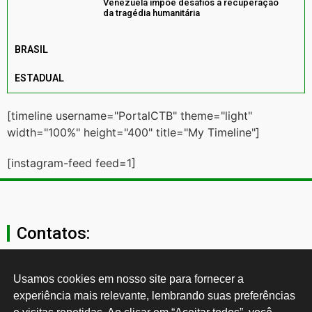
Venezuela impõe desafios à recuperação
da tragédia humanitária
BRASIL
ESTADUAL
[timeline username="PortalCTB" theme="light"
width="100%" height="400" title="My Timeline"]
[instagram-feed feed=1]
Contatos:
secgeral@ctb.org.br
Usamos cookies em nosso site para fornecer a 
experiência mais relevante, lembrando suas preferências 
11 3874-0040