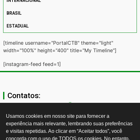
INTERNACIONAL
BRASIL
ESTADUAL
[timeline username="PortalCTB" theme="light"
width="100%" height="400" title="My Timeline"]
[instagram-feed feed=1]
Contatos:
secgeral@ctb.org.br
Usamos cookies em nosso site para fornecer a 
experiência mais relevante, lembrando suas preferências 
11 3874-0040
e visitas repetidas. Ao clicar em “Aceitar todos”, você 
concorda com o uso de TODOS os cookies. No entanto, 
Rua Cardoso de Almeida, 1843, Sumaré São Paulo - SP -