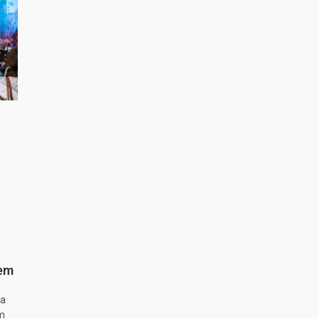
 em
ta
m