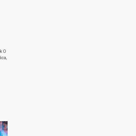
k O
ica,