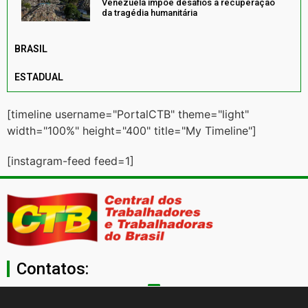
Venezuela impõe desafios à recuperação
da tragédia humanitária
BRASIL
ESTADUAL
[timeline username="PortalCTB" theme="light"
width="100%" height="400" title="My Timeline"]
[instagram-feed feed=1]
Contatos:
secgeral@ctb.org.br