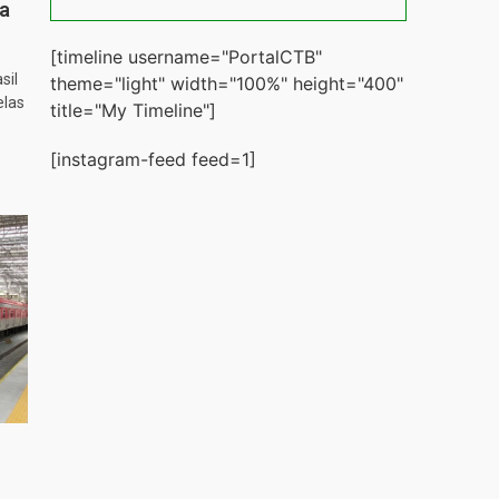
ta
[timeline username="PortalCTB"
sil
theme="light" width="100%" height="400"
elas
title="My Timeline"]
[instagram-feed feed=1]