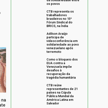
da solidariedade entre
os povos
CTB representa os
o
trabalhadores
brasileiros no 15º
Fórum Sindical do
BRICS, na Índia
Adilson Araújo
participa de
videoconferência em
solidariedade ao povo
venezuelano após
terremoto
Como o bloqueio dos
EUA contra a
Venezuela impõe
desafios à
recuperação da
tragédia humanitária
CTB reúne
representantes de 21
países na Cúpula
Pública Mundial da
 na
América Latina em
Salvador
ate