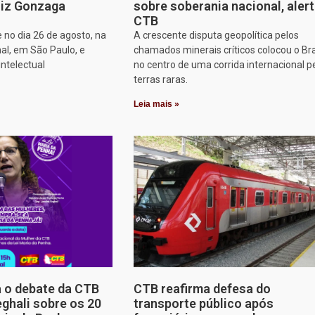
iz Gonzaga
sobre soberania nacional, aler
CTB
 no dia 26 de agosto, na
A crescente disputa geopolítica pelos
al, em São Paulo, e
chamados minerais críticos colocou o Bra
intelectual
no centro de uma corrida internacional p
terras raras.
Leia mais »
a o debate da CTB
CTB reafirma defesa do
ghali sobre os 20
transporte público após