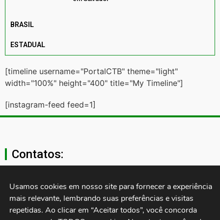
BRASIL
ESTADUAL
[timeline username="PortalCTB" theme="light"
width="100%" height="400" title="My Timeline"]
[instagram-feed feed=1]
Contatos:
secgeral@ctb.org.br
Usamos cookies em nosso site para fornecer a experiência 
mais relevante, lembrando suas preferências e visitas 
11 3874-0040
repetidas. Ao clicar em “Aceitar todos”, você concorda 