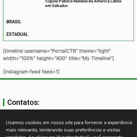
Cúpula Pública Mundial da América Latina
em Salvador
BRASIL
ESTADUAL
[timeline username="PortalCTB" theme="light"
width="100%" height="400" title="My Timeline"]
[instagram-feed feed=1]
Contatos:
secgeral@ctb.org.br
Usamos cookies em nosso site para fornecer a experiência 
mais relevante, lembrando suas preferências e visitas 
11 3874-0040