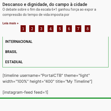
Descanso e dignidade, do campo à cidade
O debate sobre o fim da escala 6×1 ganhou força ao expor a
compressão do tempo de vida imposta por
Leia mais »
1
2
3
4
5
6
7
8
INTERNACIONAL
BRASIL
ESTADUAL
[timeline username="PortalCTB" theme="light"
width="100%" height="400" title="My Timeline"]
[instagram-feed feed=1]