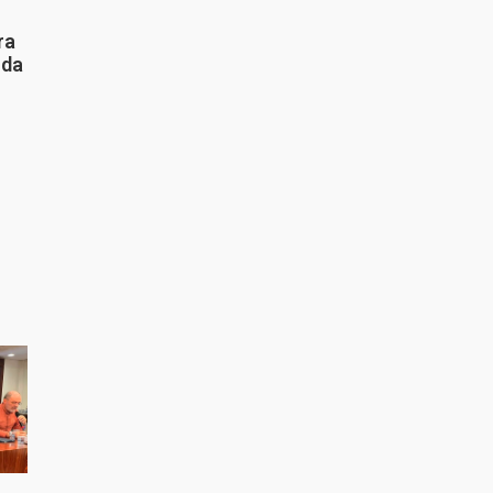
ra
 da