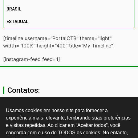
BRASIL
ESTADUAL
[timeline username="PortalCTB" theme="light"
width="100%" height="400" title="My Timeline"]
[instagram-feed feed=1]
Contatos:
secgeral@ctb.org.br
Usamos cookies em nosso site para fornecer a 
experiência mais relevante, lembrando suas preferências 
11 3874-0040
e visitas repetidas. Ao clicar em “Aceitar todos”, você 
concorda com o uso de TODOS os cookies. No entanto, 
Rua Cardoso de Almeida, 1843, Sumaré São Paulo - SP -