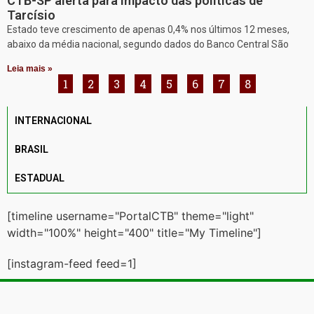
CTB-SP alerta para impacto das políticas de
Tarcísio
Estado teve crescimento de apenas 0,4% nos últimos 12 meses,
abaixo da média nacional, segundo dados do Banco Central São
Leia mais »
1
2
3
4
5
6
7
8
INTERNACIONAL
BRASIL
ESTADUAL
[timeline username="PortalCTB" theme="light"
width="100%" height="400" title="My Timeline"]
[instagram-feed feed=1]