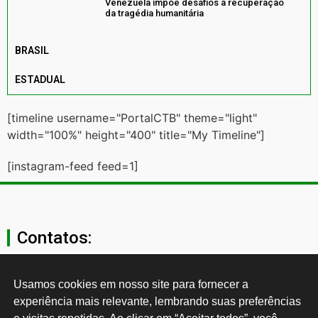
Venezuela impõe desafios à recuperação
da tragédia humanitária
BRASIL
ESTADUAL
[timeline username="PortalCTB" theme="light"
width="100%" height="400" title="My Timeline"]
[instagram-feed feed=1]
Contatos:
secgeral@ctb.org.br
Usamos cookies em nosso site para fornecer a 
experiência mais relevante, lembrando suas preferências 
11 3874-0040