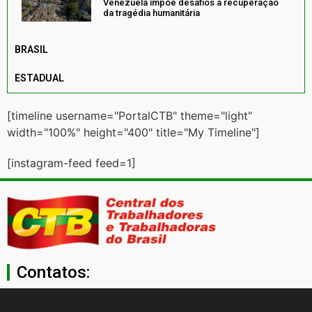
Venezuela impõe desafios à recuperação
da tragédia humanitária
BRASIL
ESTADUAL
[timeline username="PortalCTB" theme="light"
width="100%" height="400" title="My Timeline"]
[instagram-feed feed=1]
Contatos:
secgeral@ctb.org.br