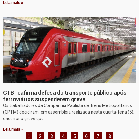
Leia mais »
CTB reafirma defesa do transporte público após
ferroviários suspenderem greve
Os trabalhadores da Companhia Paulista de Trens Metropolitanos
(CPTM) decidiram, em assembleia realizada nesta quarta-feira (5),
encerrar a greve que
Leia mais »
1
2
3
4
5
6
7
8