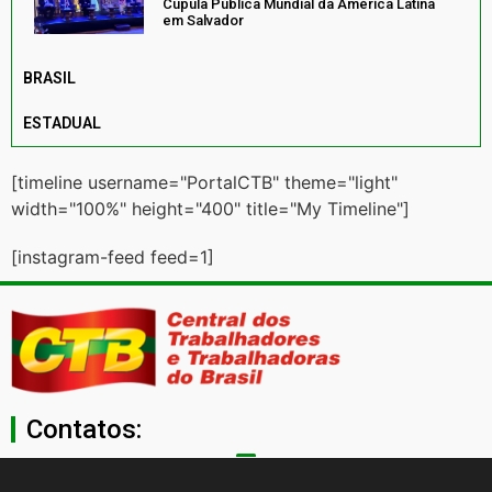
Cúpula Pública Mundial da América Latina
em Salvador
BRASIL
ESTADUAL
[timeline username="PortalCTB" theme="light"
width="100%" height="400" title="My Timeline"]
[instagram-feed feed=1]
Contatos:
secgeral@ctb.org.br