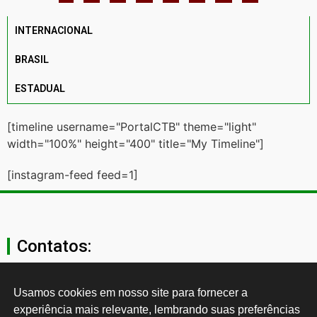
INTERNACIONAL
BRASIL
ESTADUAL
[timeline username="PortalCTB" theme="light"
width="100%" height="400" title="My Timeline"]
[instagram-feed feed=1]
Contatos:
secgeral@ctb.org.br
Usamos cookies em nosso site para fornecer a 
experiência mais relevante, lembrando suas preferências 
11 3874-0040