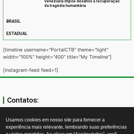
Venezuela impõe desafios à recuperação
da tragédia humanitária
BRASIL
ESTADUAL
[timeline username="PortalCTB" theme="light"
width="100%" height="400" title="My Timeline"]
[instagram-feed feed=1]
Contatos:
secgeral@ctb.org.br
Usamos cookies em nosso site para fornecer a 
experiência mais relevante, lembrando suas preferências 
11 3874-0040