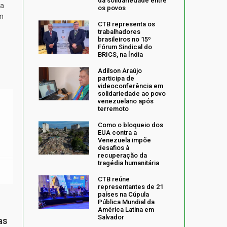
da solidariedade entre
ta
os povos
m
CTB representa os
trabalhadores
brasileiros no 15º
Fórum Sindical do
BRICS, na Índia
Adilson Araújo
participa de
videoconferência em
solidariedade ao povo
venezuelano após
terremoto
Como o bloqueio dos
EUA contra a
Venezuela impõe
desafios à
recuperação da
tragédia humanitária
CTB reúne
representantes de 21
países na Cúpula
Pública Mundial da
América Latina em
Salvador
as