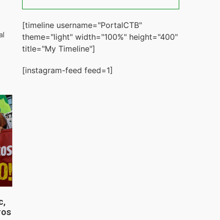
%
[timeline username="PortalCTB"
al
theme="light" width="100%" height="400"
title="My Timeline"]
[instagram-feed feed=1]
c,
ros