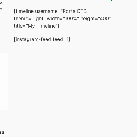
ta
m
[timeline username="PortalCTB"
theme="light" width="100%" height="400"
title="My Timeline"]
[instagram-feed feed=1]
as