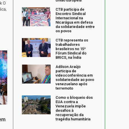
União Europeia
k O
ica,
CTB participa de
Encontro Sindical
Internacional na
Nicarágua em defesa
da solidariedade entre
os povos
CTB representa os
trabalhadores
brasileiros no 15º
Fórum Sindical do
BRICS, na Índia
Adilson Araújo
participa de
videoconferência em
solidariedade ao povo
venezuelano após
terremoto
Como o bloqueio dos
EUA contra a
Venezuela impõe
desafios à
recuperação da
 em
tragédia humanitária