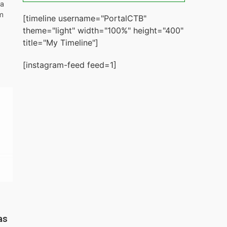
ta
m
[timeline username="PortalCTB"
theme="light" width="100%" height="400"
title="My Timeline"]
[instagram-feed feed=1]
as