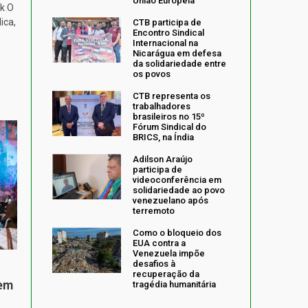
União Europeia
k O
ica,
CTB participa de
Encontro Sindical
Internacional na
Nicarágua em defesa
da solidariedade entre
os povos
CTB representa os
trabalhadores
brasileiros no 15º
Fórum Sindical do
BRICS, na Índia
Adilson Araújo
participa de
videoconferência em
solidariedade ao povo
venezuelano após
terremoto
Como o bloqueio dos
EUA contra a
Venezuela impõe
desafios à
recuperação da
 em
tragédia humanitária