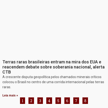
Terras raras brasileiras entram na mira dos EUA e
reacendem debate sobre soberania nacional, alerta
CTB
A crescente disputa geopolítica pelos chamados minerais críticos
colocou o Brasil no centro de uma corrida internacional pelas terras
raras.
Leia mais »
1
2
3
4
5
6
7
8