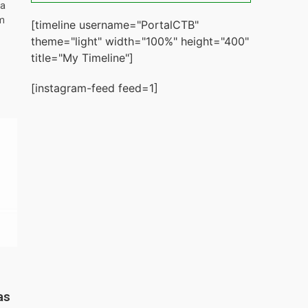
ta
m
[timeline username="PortalCTB"
theme="light" width="100%" height="400"
title="My Timeline"]
[instagram-feed feed=1]
as