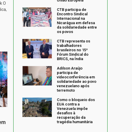
União Europeia
k O
ica,
CTB participa de
Encontro Sindical
Internacional na
Nicarágua em defesa
da solidariedade entre
os povos
CTB representa os
trabalhadores
brasileiros no 15º
Fórum Sindical do
BRICS, na Índia
Adilson Araújo
participa de
videoconferência em
solidariedade ao povo
venezuelano após
terremoto
Como o bloqueio dos
EUA contra a
Venezuela impõe
desafios à
recuperação da
 em
tragédia humanitária