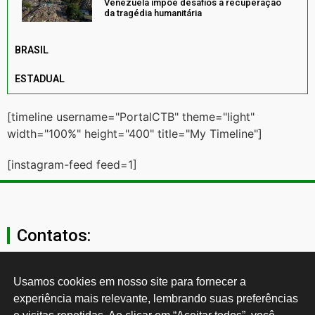
Venezuela impõe desafios à recuperação
da tragédia humanitária
BRASIL
ESTADUAL
[timeline username="PortalCTB" theme="light"
width="100%" height="400" title="My Timeline"]
[instagram-feed feed=1]
Contatos:
secgeral@ctb.org.br
Usamos cookies em nosso site para fornecer a 
experiência mais relevante, lembrando suas preferências 
11 3874-0040