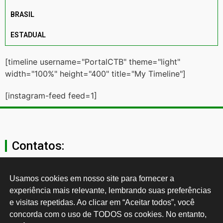
BRASIL
ESTADUAL
[timeline username="PortalCTB" theme="light"
width="100%" height="400" title="My Timeline"]
[instagram-feed feed=1]
Contatos:
secgeral@ctb.org.br
Usamos cookies em nosso site para fornecer a 
experiência mais relevante, lembrando suas preferências 
11 3874-0040
e visitas repetidas. Ao clicar em “Aceitar todos”, você 
concorda com o uso de TODOS os cookies. No entanto, 
Rua Cardoso de Almeida, 1843, Sumaré São Paulo - SP -