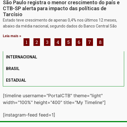
São Paulo registra o menor crescimento do país e
CTB-SP alerta para impacto das políticas de
Tarcísio
Estado teve crescimento de apenas 0,4% nos últimos 12 meses,
abaixo da média nacional, segundo dados do Banco Central São
Leia mais »
1
2
3
4
5
6
7
8
INTERNACIONAL
BRASIL
ESTADUAL
[timeline username="PortalCTB" theme="light"
width="100%" height="400" title="My Timeline"]
[instagram-feed feed=1]