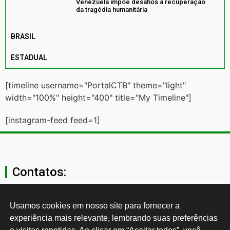
Venezuela impõe desafios à recuperação
da tragédia humanitária
BRASIL
ESTADUAL
[timeline username="PortalCTB" theme="light"
width="100%" height="400" title="My Timeline"]
[instagram-feed feed=1]
Contatos:
secgeral@ctb.org.br
Usamos cookies em nosso site para fornecer a 
experiência mais relevante, lembrando suas preferências 
11 3874-0040