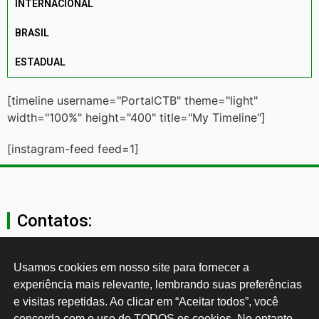
INTERNACIONAL
BRASIL
ESTADUAL
[timeline username="PortalCTB" theme="light"
width="100%" height="400" title="My Timeline"]
[instagram-feed feed=1]
Contatos:
secgeral@ctb.org.br
Usamos cookies em nosso site para fornecer a 
experiência mais relevante, lembrando suas preferências 
11 3874-0040
e visitas repetidas. Ao clicar em “Aceitar todos”, você 
concorda com o uso de TODOS os cookies. No entanto, 