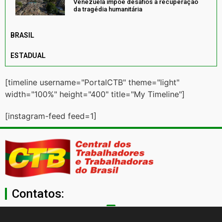
Venezuela impõe desafios à recuperação
da tragédia humanitária
BRASIL
ESTADUAL
[timeline username="PortalCTB" theme="light"
width="100%" height="400" title="My Timeline"]
[instagram-feed feed=1]
Contatos:
secgeral@ctb.org.br