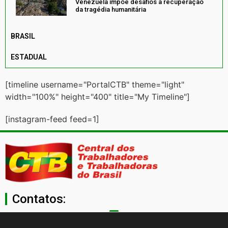
Venezuela impõe desafios à recuperação
da tragédia humanitária
BRASIL
ESTADUAL
[timeline username="PortalCTB" theme="light"
width="100%" height="400" title="My Timeline"]
[instagram-feed feed=1]
Contatos:
secgeral@ctb.org.br