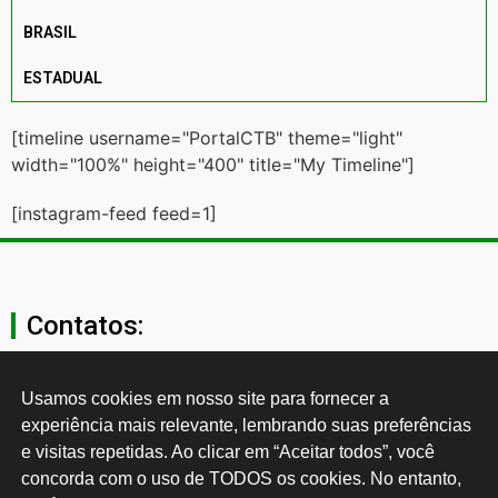
BRASIL
ESTADUAL
[timeline username="PortalCTB" theme="light"
width="100%" height="400" title="My Timeline"]
[instagram-feed feed=1]
Contatos:
secgeral@ctb.org.br
Usamos cookies em nosso site para fornecer a 
experiência mais relevante, lembrando suas preferências 
11 3874-0040
e visitas repetidas. Ao clicar em “Aceitar todos”, você 
concorda com o uso de TODOS os cookies. No entanto, 
Rua Cardoso de Almeida, 1843, Sumaré São Paulo - SP -