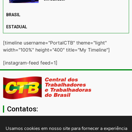
BRASIL
ESTADUAL
[timeline username="PortalCTB" theme="light"
width="100%" height="400" title="My Timeline"]
[instagram-feed feed=1]
Contatos:
secgeral@ctb.org.br
Usamos cookies em nosso site para fornecer a experiência 