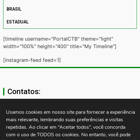
BRASIL
ESTADUAL
[timeline username="PortalCTB" theme="light"
width="100%" height="400" title="My Timeline"]
[instagram-feed feed=1]
Contatos:
secgeral@ctb.org.br
Usamos cookies em nosso site para fornecer a experiência 
mais relevante, lembrando suas preferências e visitas 
11 3874-0040
repetidas. Ao clicar em “Aceitar todos”, você concorda 
com o uso de TODOS os cookies. No entanto, você pode 
Rua Cardoso de Almeida, 1843, Sumaré São Paulo - SP -