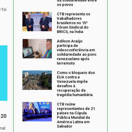
da solidariedade entre
os povos
 foi
CTB representa os
trabalhadores
brasileiros no 15º
Fórum Sindical do
BRICS, na Índia
Adilson Araújo
participa de
videoconferência em
solidariedade ao povo
venezuelano após
terremoto
Como o bloqueio dos
EUA contra a
Venezuela impõe
desafios à
recuperação da
tragédia humanitária
CTB reúne
representantes de 21
países na Cúpula
 20
Pública Mundial da
América Latina em
Salvador
nal