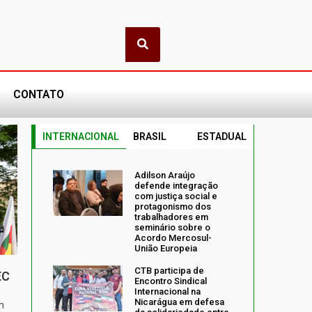
CONTATO
INTERNACIONAL
BRASIL
ESTADUAL
Adilson Araújo
defende integração
com justiça social e
protagonismo dos
trabalhadores em
seminário sobre o
Acordo Mercosul-
União Europeia
CTB participa de
EC
Encontro Sindical
Internacional na
Nicarágua em defesa
m