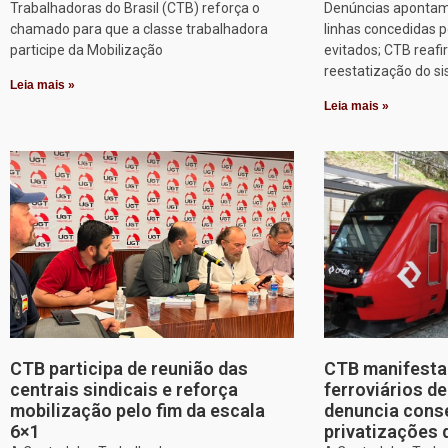
Trabalhadoras do Brasil (CTB) reforça o
Denúncias apontam
chamado para que a classe trabalhadora
linhas concedidas p
participe da Mobilização
evitados; CTB reafi
reestatização do s
Leia mais »
Leia mais »
CTB participa de reunião das
CTB manifesta 
centrais sindicais e reforça
ferroviários d
mobilização pelo fim da escala
denuncia cons
6×1
privatizações 