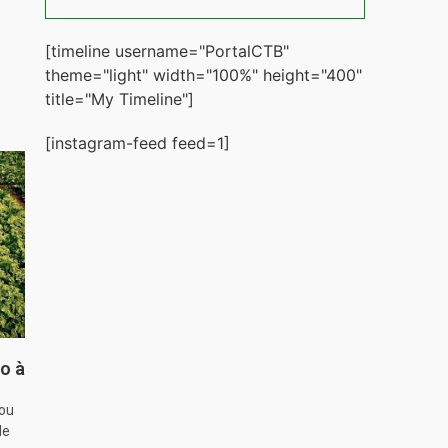
[timeline username="PortalCTB"
theme="light" width="100%" height="400"
title="My Timeline"]
[instagram-feed feed=1]
o à
hou
de