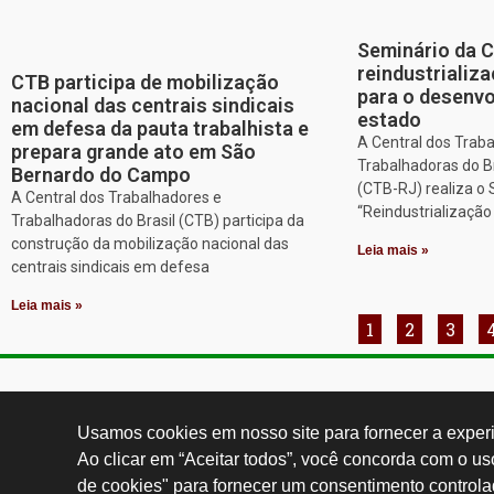
Seminário da 
reindustriali
CTB participa de mobilização
para o desenv
nacional das centrais sindicais
estado
em defesa da pauta trabalhista e
A Central dos Trab
prepara grande ato em São
Trabalhadoras do Br
Bernardo do Campo
(CTB-RJ) realiza o
A Central dos Trabalhadores e
“Reindustrializaçã
Trabalhadoras do Brasil (CTB) participa da
construção da mobilização nacional das
Leia mais »
centrais sindicais em defesa
Leia mais »
1
2
3
Contatos:
secgeral@
Usamos cookies em nosso site para fornecer a experiê
Ao clicar em “Aceitar todos”, você concorda com o u
de cookies" para fornecer um consentimento controla