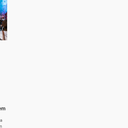
 em
ta
m