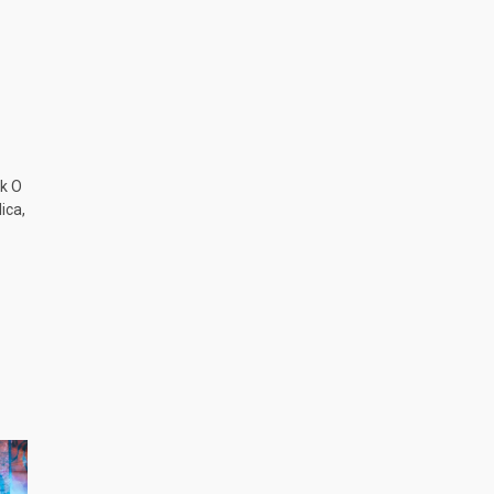
k O
ica,