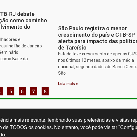
CTB-RJ debate
zação como caminho
olvimento do
São Paulo registra o menor
crescimento do país e CTB-SP
alhadores e
alerta para impacto das polític
asil no Rio de Janeiro
de Tarcísio
 Seminário
Estado teve crescimento de apenas 0,4
o como Base da
nos últimos 12 meses, abaixo da média
nacional, segundo dados do Banco Centr
São
Leia mais »
4
5
6
7
8
Rua Cardoso 
ctb.org.br
11 3874-0040
Paulo - SP -
ncia mais relevante, lembrando suas preferências e visitas repe
so de TODOS os cookies. No entanto, você pode visitar "Configu
do.
Desenvolvido por: