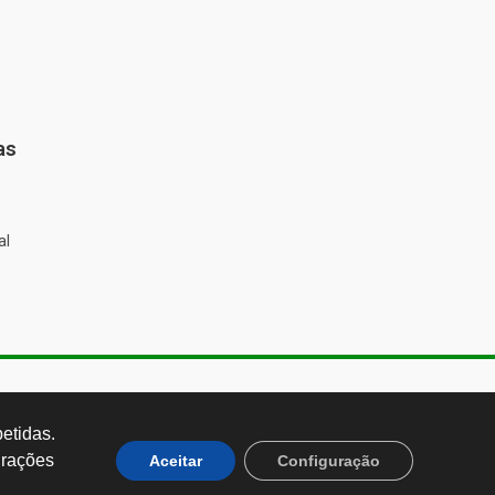
as
%
al
de Almeida, 1843, Sumaré São
 Brasil CEP: 01251-001
tidas. 
rações 
Aceitar
Configuração