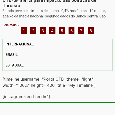
CTB-SP alerta para impacto das políticas de
Tarcísio
Estado teve crescimento de apenas 0,4% nos últimos 12 meses,
abaixo da média nacional, segundo dados do Banco Central São
Leia mais »
1
2
3
4
5
6
7
8
INTERNACIONAL
BRASIL
ESTADUAL
[timeline username="PortalCTB" theme="light"
width="100%" height="400" title="My Timeline"]
[instagram-feed feed=1]