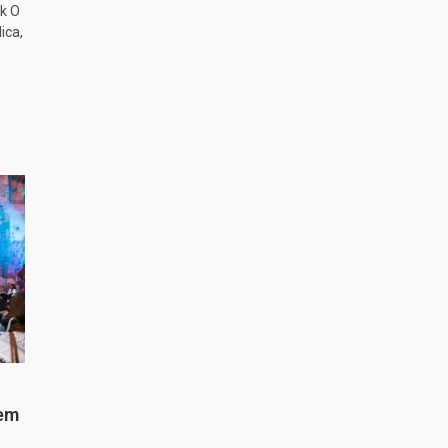
k O
ica,
 em