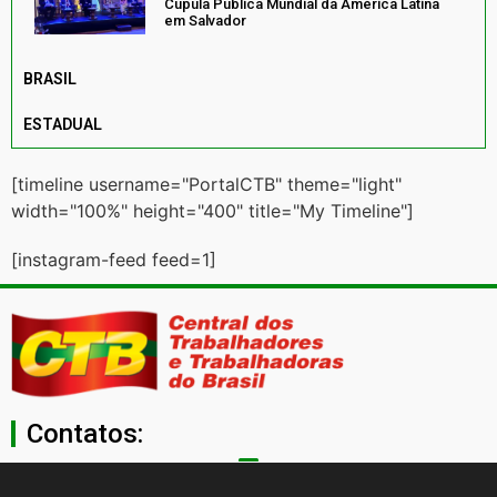
Cúpula Pública Mundial da América Latina
em Salvador
BRASIL
ESTADUAL
[timeline username="PortalCTB" theme="light"
width="100%" height="400" title="My Timeline"]
[instagram-feed feed=1]
Contatos:
secgeral@ctb.org.br