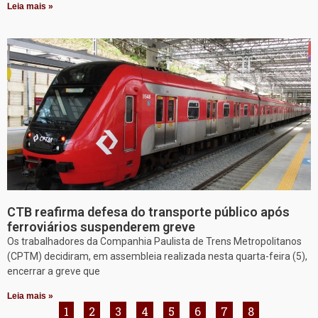
Leia mais »
CTB reafirma defesa do transporte público após
ferroviários suspenderem greve
Os trabalhadores da Companhia Paulista de Trens Metropolitanos
(CPTM) decidiram, em assembleia realizada nesta quarta-feira (5),
encerrar a greve que
Leia mais »
1
2
3
4
5
6
7
8