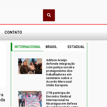
CONTATO
INTERNACIONAL
BRASIL
ESTADUAL
Adilson Araújo
defende integração
com justiça social e
protagonismo dos
trabalhadores em
seminário sobre o
Acordo Mercosul-
União Europeia
CTB participa de
ra
Encontro Sindical
 da
Internacional na
Nicarágua em defesa