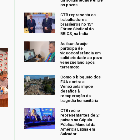
da solidariedade entre
os povos
CTB representa os
trabalhadores
brasileiros no 15º
Fórum Sindical do
BRICS, na Índia
Adilson Araújo
participa de
videoconferência em
solidariedade ao povo
venezuelano após
terremoto
Como o bloqueio dos
EUA contra a
Venezuela impõe
desafios à
recuperação da
tragédia humanitária
CTB reúne
representantes de 21
países na Cúpula
Pública Mundial da
América Latina em
Salvador