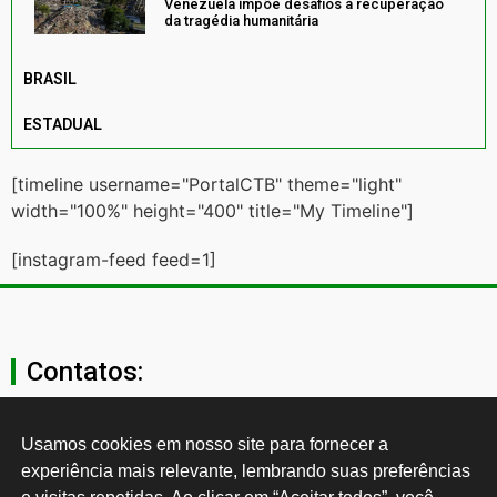
Venezuela impõe desafios à recuperação
da tragédia humanitária
BRASIL
ESTADUAL
[timeline username="PortalCTB" theme="light"
width="100%" height="400" title="My Timeline"]
[instagram-feed feed=1]
Contatos:
secgeral@ctb.org.br
Usamos cookies em nosso site para fornecer a 
experiência mais relevante, lembrando suas preferências 
11 3874-0040