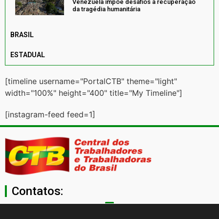
Venezuela impõe desafios à recuperação
da tragédia humanitária
BRASIL
ESTADUAL
[timeline username="PortalCTB" theme="light"
width="100%" height="400" title="My Timeline"]
[instagram-feed feed=1]
Contatos:
secgeral@ctb.org.br