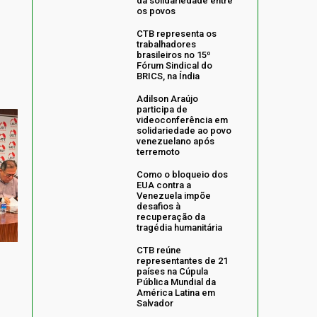
da solidariedade entre
os povos
CTB representa os
trabalhadores
brasileiros no 15º
Fórum Sindical do
BRICS, na Índia
Adilson Araújo
participa de
videoconferência em
solidariedade ao povo
venezuelano após
terremoto
Como o bloqueio dos
EUA contra a
Venezuela impõe
desafios à
recuperação da
tragédia humanitária
CTB reúne
representantes de 21
países na Cúpula
Pública Mundial da
América Latina em
Salvador