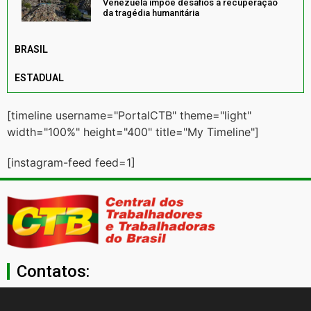
Venezuela impõe desafios à recuperação
da tragédia humanitária
BRASIL
ESTADUAL
[timeline username="PortalCTB" theme="light"
width="100%" height="400" title="My Timeline"]
[instagram-feed feed=1]
Contatos:
secgeral@ctb.org.br