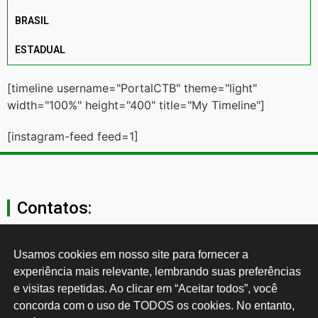
BRASIL
ESTADUAL
[timeline username="PortalCTB" theme="light"
width="100%" height="400" title="My Timeline"]
[instagram-feed feed=1]
Contatos:
secgeral@ctb.org.br
Usamos cookies em nosso site para fornecer a 
experiência mais relevante, lembrando suas preferências 
11 3874-0040
e visitas repetidas. Ao clicar em “Aceitar todos”, você 
concorda com o uso de TODOS os cookies. No entanto, 
Rua Cardoso de Almeida, 1843, Sumaré São Paulo - SP -