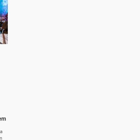
 em
ta
m