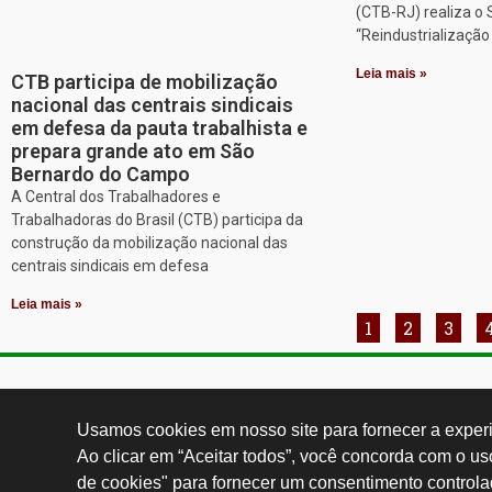
(CTB-RJ) realiza o
“Reindustrializaçã
Leia mais »
CTB participa de mobilização
nacional das centrais sindicais
em defesa da pauta trabalhista e
prepara grande ato em São
Bernardo do Campo
A Central dos Trabalhadores e
Trabalhadoras do Brasil (CTB) participa da
construção da mobilização nacional das
centrais sindicais em defesa
Leia mais »
1
2
3
Contatos:
secgeral@
Usamos cookies em nosso site para fornecer a experiê
Ao clicar em “Aceitar todos”, você concorda com o u
de cookies" para fornecer um consentimento controla