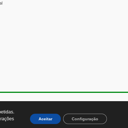
al
de Almeida, 1843, Sumaré São
 Brasil CEP: 01251-001
tidas. 
rações 
Aceitar
Configuração