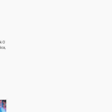
k O
ica,