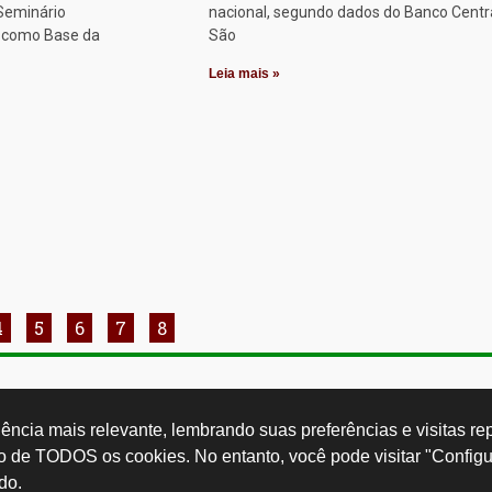
 Seminário
nacional, segundo dados do Banco Centr
o como Base da
São
Leia mais »
4
5
6
7
8
Rua Cardoso 
ctb.org.br
11 3874-0040
Paulo - SP -
ncia mais relevante, lembrando suas preferências e visitas repe
so de TODOS os cookies. No entanto, você pode visitar "Configu
do.
Desenvolvido por: