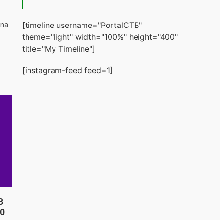
[timeline username="PortalCTB"
 na
theme="light" width="100%" height="400"
title="My Timeline"]
[instagram-feed feed=1]
B
20