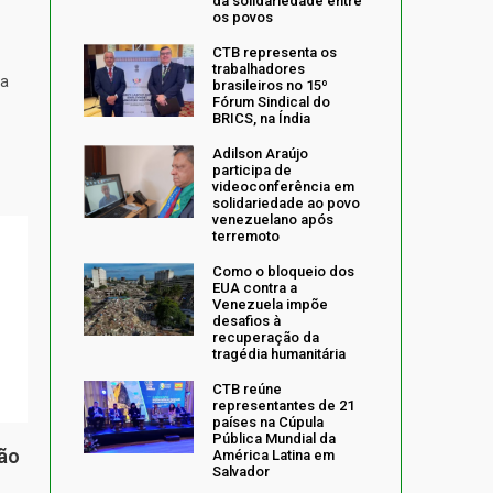
da solidariedade entre
os povos
CTB representa os
trabalhadores
da
brasileiros no 15º
Fórum Sindical do
BRICS, na Índia
Adilson Araújo
participa de
videoconferência em
solidariedade ao povo
venezuelano após
terremoto
Como o bloqueio dos
EUA contra a
Venezuela impõe
desafios à
recuperação da
tragédia humanitária
CTB reúne
representantes de 21
países na Cúpula
Pública Mundial da
ção
América Latina em
Salvador