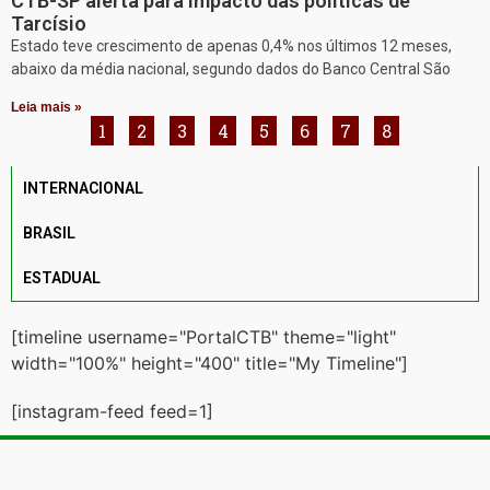
CTB-SP alerta para impacto das políticas de
Tarcísio
Estado teve crescimento de apenas 0,4% nos últimos 12 meses,
abaixo da média nacional, segundo dados do Banco Central São
Leia mais »
1
2
3
4
5
6
7
8
INTERNACIONAL
BRASIL
ESTADUAL
[timeline username="PortalCTB" theme="light"
width="100%" height="400" title="My Timeline"]
[instagram-feed feed=1]